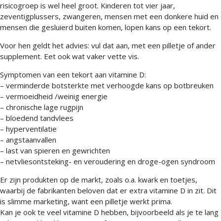
risicogroep is wel heel groot. Kinderen tot vier jaar,
zeventigplussers, zwangeren, mensen met een donkere huid en
mensen die gesluierd buiten komen, lopen kans op een tekort.
Voor hen geldt het advies: vul dat aan, met een pilletje of ander
supplement. Eet ook wat vaker vette vis.
Symptomen van een tekort aan vitamine D:
– verminderde botsterkte met verhoogde kans op botbreuken
– vermoeidheid /weinig energie
– chronische lage rugpijn
– bloedend tandvlees
– hyperventilatie
– angstaanvallen
– last van spieren en gewrichten
– netvliesontsteking- en veroudering en droge-ogen syndroom
Er zijn produkten op de markt, zoals o.a. kwark en toetjes,
waarbij de fabrikanten beloven dat er extra vitamine D in zit. Dit
is slimme marketing, want een pilletje werkt prima.
Kan je ook te veel vitamine D hebben, bijvoorbeeld als je te lang