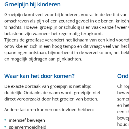
Groeipijn bij kinderen
Groeipijn komt veel voor bij kinderen, vooral in de leeftijd va
omschreven als pijn of een zeurend gevoel in de benen, knieën 
’s nachts. Hoewel groeipijn onschuldig is en vaak vanzelf weer
belastend zijn wanneer het regelmatig terugkomt.
Tijdens de groeifase verandert het lichaam van een kind voort
ontwikkelen zich in een hoog tempo en dit vraagt veel van he
spanningen ontstaan, bijvoorbeeld in de wervelkolom, het bekk
en mogelijk bijdragen aan pijnklachten.
Waar kan het door komen?
Onde
De exacte oorzaak van groeipijn is niet altijd
Chirop
duidelijk. Ondanks de naam wordt groeipijn niet
bewee
direct veroorzaakt door het groeien van botten.
samen
en he
Andere factoren kunnen ook invloed hebben:
een c
beweg
intensief bewegen
houdi
spiervermoeidheid