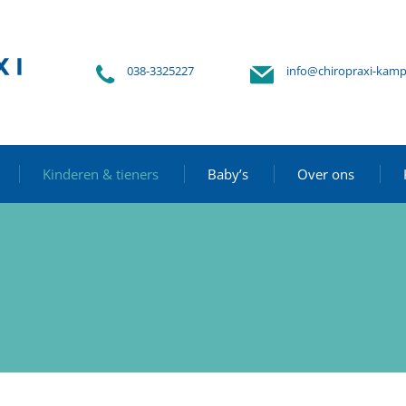
038-3325227
info@chiropraxi-kamp
Kinderen & tieners
Baby’s
Over ons