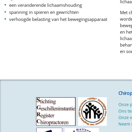
licha
een veranderende lichaamshouding
spanning in spieren en gewrichten
Met c
worde
verhoogde belasting van het bewegingsapparaat
beweg
en he
licha
behan
en so
Chiro
Onze p
Ons t
Onze v
Neem c