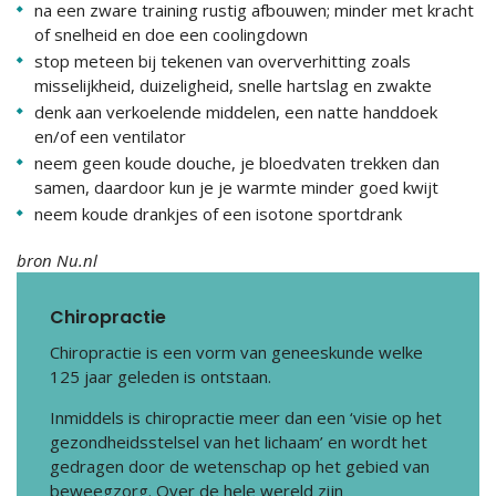
na een zware training rustig afbouwen; minder met kracht
of snelheid en doe een coolingdown
stop meteen bij tekenen van oververhitting zoals
misselijkheid, duizeligheid, snelle hartslag en zwakte
denk aan verkoelende middelen, een natte handdoek
en/of een ventilator
neem geen koude douche, je bloedvaten trekken dan
samen, daardoor kun je je warmte minder goed kwijt
neem koude drankjes of een isotone sportdrank
bron Nu.nl
Chiropractie
Chiropractie is een vorm van geneeskunde welke
125 jaar geleden is ontstaan.
Inmiddels is chiropractie meer dan een ‘visie op het
gezondheidsstelsel van het lichaam’ en wordt het
gedragen door de wetenschap op het gebied van
beweegzorg. Over de hele wereld zijn