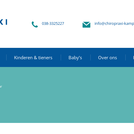
038-3325227
info@chiropraxi-kamp
Kinderen & tieners
Baby’s
Over ons
ur