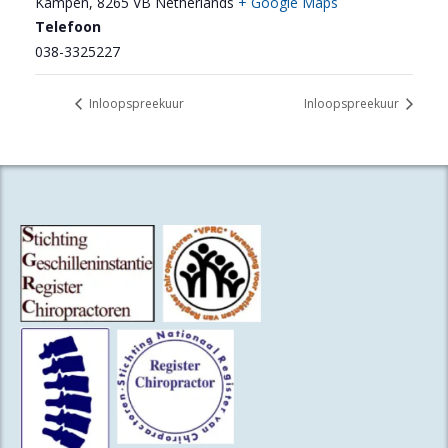
Kampen
,
8265 VB
Netherlands
+ Google Maps
Telefoon
038-3325227
Inloopspreekuur
Inloopspreekuur